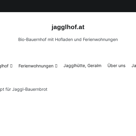
Jagglhütte, Geralm
Über uns
Jaggl-Blog
Kontakt
jagglhof.at
Bio-Bauernhof mit Hofladen und Ferienwohnungen
Jagglhütte, Geralm
Über uns
Ja
lhof
Ferienwohnungen
pt für Jaggl-Bauernbrot