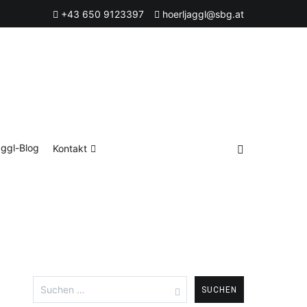
+43 650 9123397
hoerljaggl@sbg.at
ggl-Blog
Kontakt
Suchen
nach: