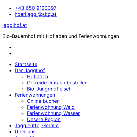
Zum
+43 650 9123397
Inhalt
hoerljaggl@sbg.at
springen
jagglhof.at
Bio-Bauernhof mit Hofladen und Ferienwohnungen
Startseite
Der Jagglhof
Hofladen
Getreide einfach bestellen
Bio-Jungrindfleisch
Ferienwohnungen
Online buchen
Ferienwohnung Wald
Ferienwohnung Wasser
Unsere Region
Jagglhütte, Geralm
Über uns