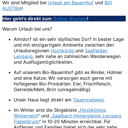
Wir sind Mitglied bei
Urlaub am Bauernhof
und
BIO
AUSTRIA
!
Hier geht’s direkt zum
Online-Buchen
!
Warum Urlaub bei uns?
Almdorf ist ein sehr idyllisches Dorf in bester Lage
und mit einzigartigem Ambiente zwischen den
Urlaubsregionen
Hochkönig
und
Saalfelden
Leogang
, sehr nahe an zahlreichen Wanderwegen
und Ausflugsmöglichkeiten.
Auf unserem Bio-Bauernhof gibt es Rinder, Hühner
und eine Katze. Wir versorgen euch gerne mit
hofeigenen Bio-Produkten: Eier, Frischfleisch,
Getreide/Mehl, Brot (unregelmäßig).
Unser Haus liegt direkt am
Tauernradweg
.
Im Winter sind die Skigebiete „
Hochkönigs
Winterreich
“ und „
Saalbach Hinterglemm Leogang
Fieberbrunn
“ in 10-20 Minuten erreichbar. Für
Anfänger und Familien bietet sich der sehr nahe