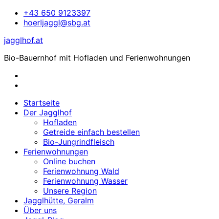
Zum
+43 650 9123397
Inhalt
hoerljaggl@sbg.at
springen
jagglhof.at
Bio-Bauernhof mit Hofladen und Ferienwohnungen
Startseite
Der Jagglhof
Hofladen
Getreide einfach bestellen
Bio-Jungrindfleisch
Ferienwohnungen
Online buchen
Ferienwohnung Wald
Ferienwohnung Wasser
Unsere Region
Jagglhütte, Geralm
Über uns