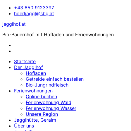
Zum
+43 650 9123397
Inhalt
hoerljaggl@sbg.at
springen
jagglhof.at
Bio-Bauernhof mit Hofladen und Ferienwohnungen
Startseite
Der Jagglhof
Hofladen
Getreide einfach bestellen
Bio-Jungrindfleisch
Ferienwohnungen
Online buchen
Ferienwohnung Wald
Ferienwohnung Wasser
Unsere Region
Jagglhütte, Geralm
Über uns