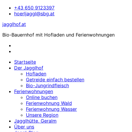
Zum
+43 650 9123397
Inhalt
hoerljaggl@sbg.at
springen
jagglhof.at
Bio-Bauernhof mit Hofladen und Ferienwohnungen
Startseite
Der Jagglhof
Hofladen
Getreide einfach bestellen
Bio-Jungrindfleisch
Ferienwohnungen
Online buchen
Ferienwohnung Wald
Ferienwohnung Wasser
Unsere Region
Jagglhütte, Geralm
Über uns